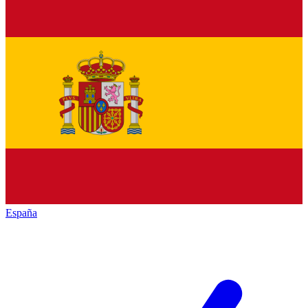
España