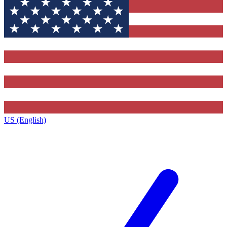
US (English)