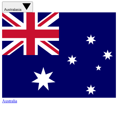
Australasia
Australia