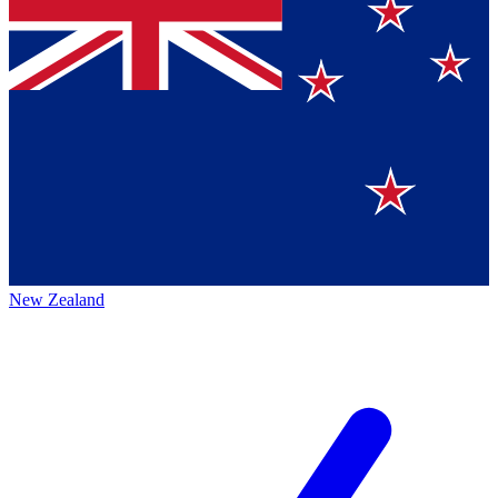
New Zealand