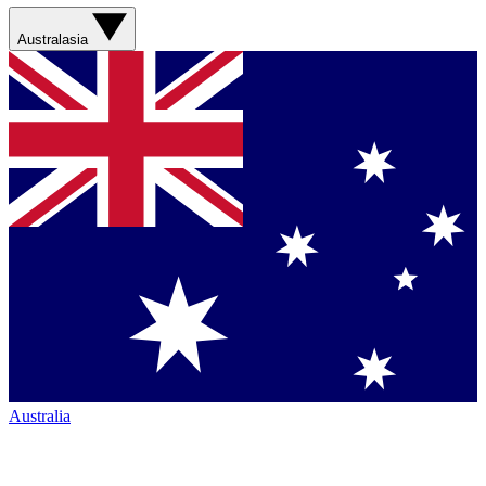
Australasia
Australia