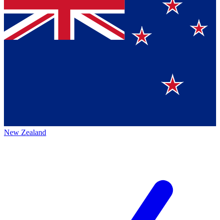
New Zealand