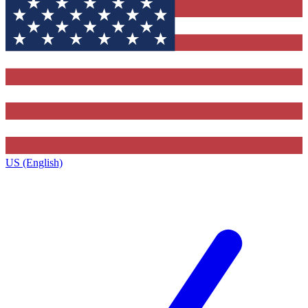
US (English)