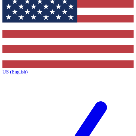
US (English)