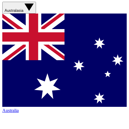
Australasia
Australia