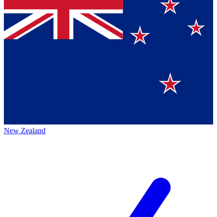
New Zealand