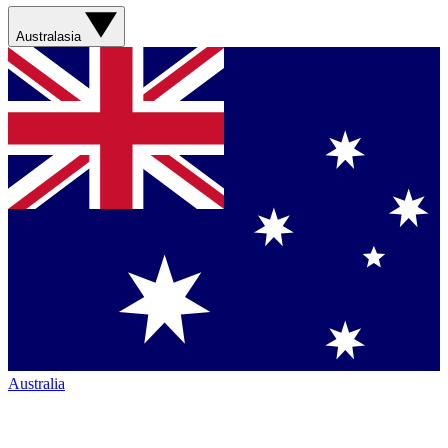
Australasia
Australia