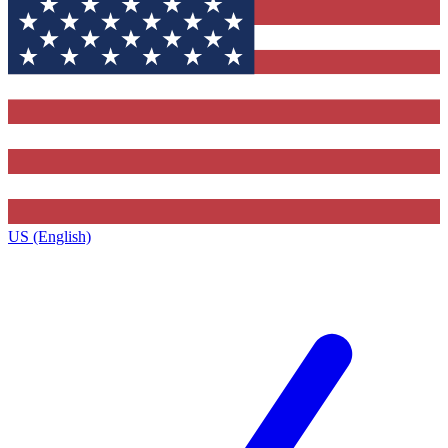
US (English)