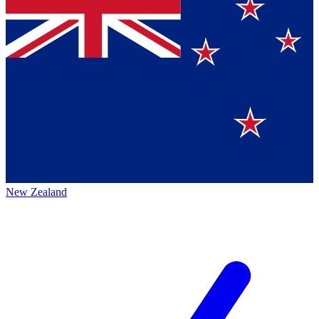
New Zealand