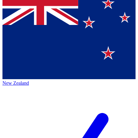
New Zealand