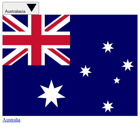
Australasia
Australia