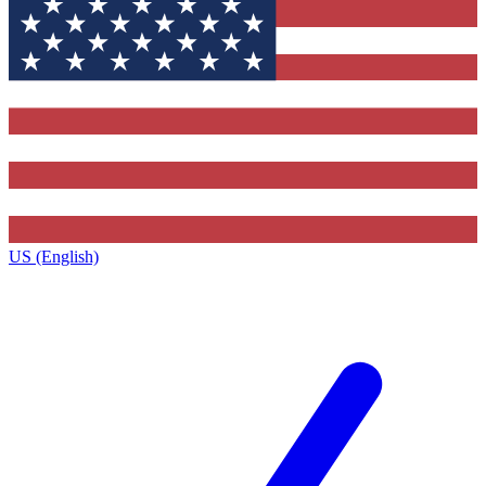
US (English)