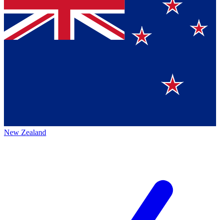
New Zealand