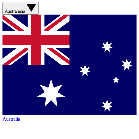
Australasia
Australia