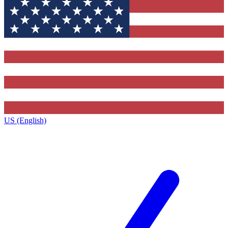
US (English)