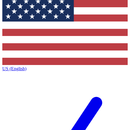
US (English)