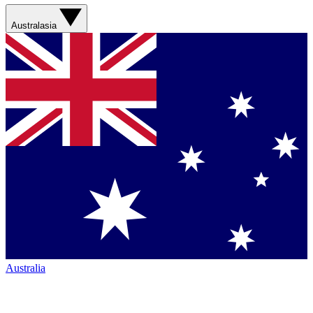
Australasia
Australia