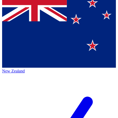
New Zealand