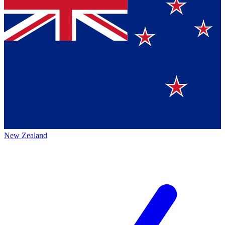
New Zealand