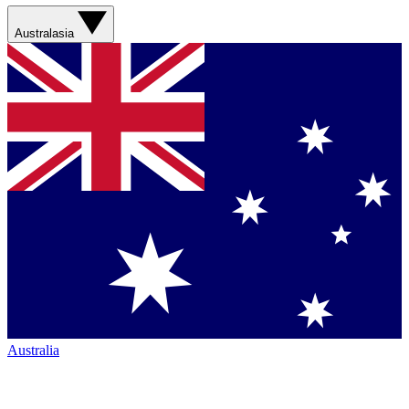
Australasia
Australia