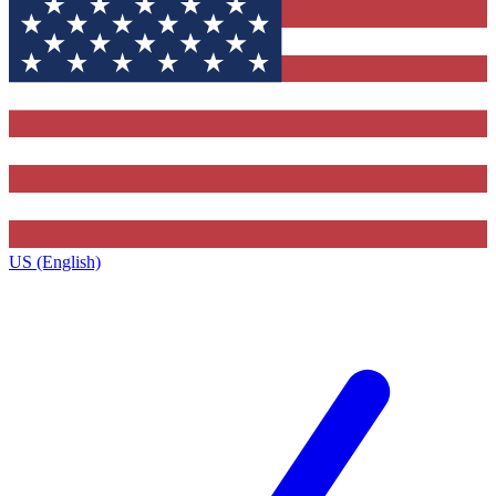
US (English)