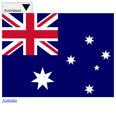
Australasia
Australia