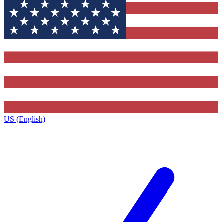
US (English)