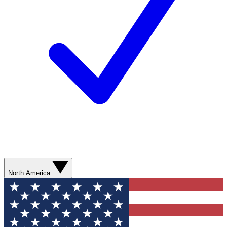
North America