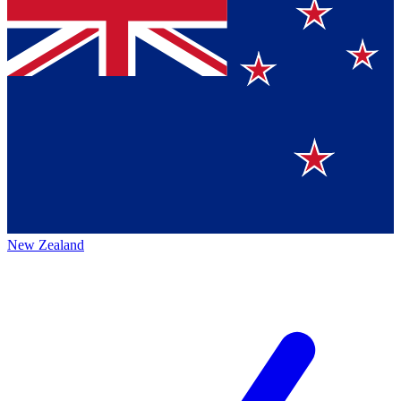
New Zealand