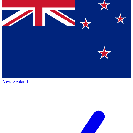
New Zealand