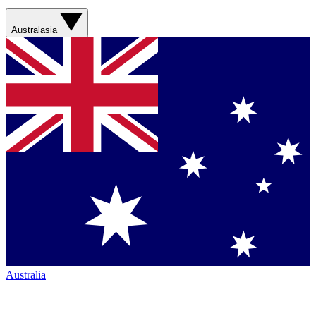
Australasia
Australia