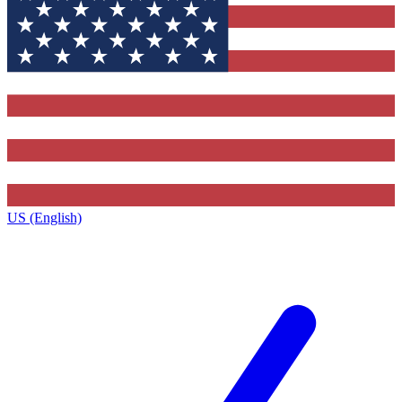
US (English)