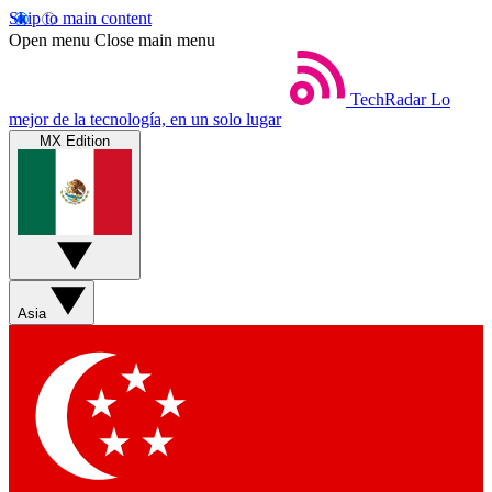
Skip to main content
Open menu
Close main menu
TechRadar
Lo
mejor de la tecnología, en un solo lugar
MX Edition
Asia