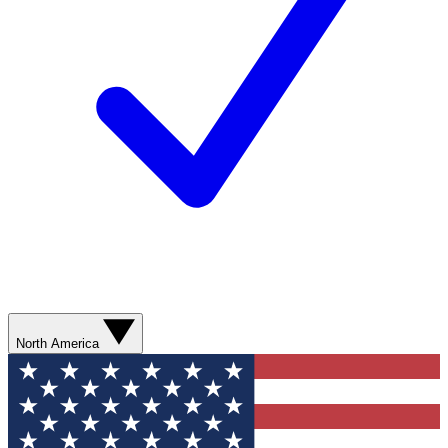
North America