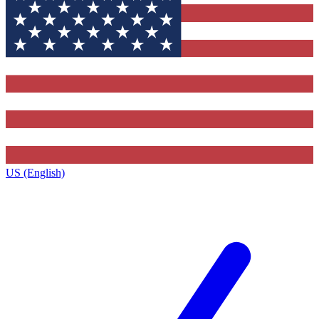
US (English)