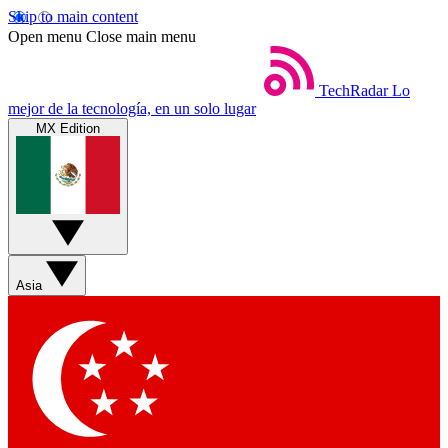
Skip to main content
Open menu
Close main menu
TechRadar
Lo
mejor de la tecnología, en un solo lugar
MX Edition
Asia