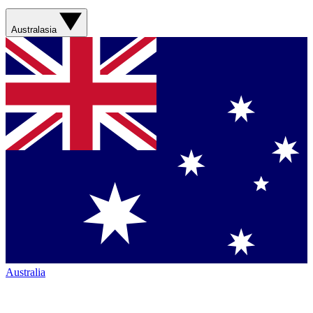
Australasia
Australia