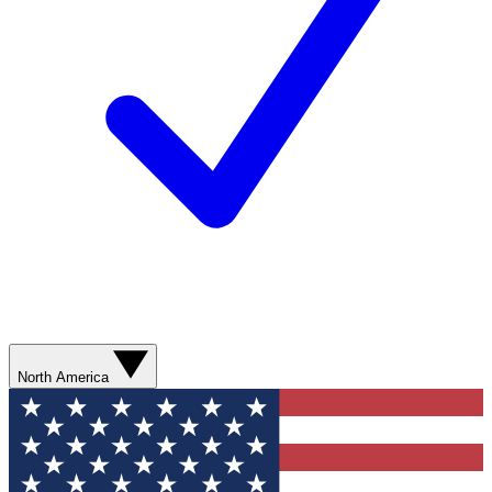
North America