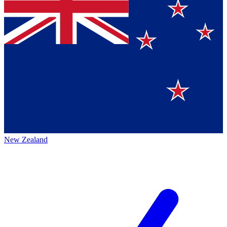
New Zealand