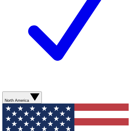
North America