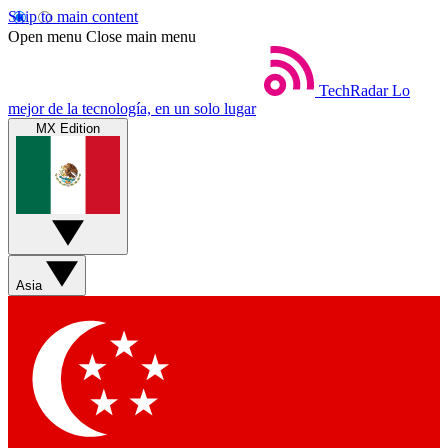
Skip to main content
Open menu
Close main menu
TechRadar
Lo
mejor de la tecnología, en un solo lugar
MX Edition
Asia