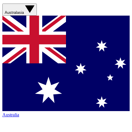
Australasia
Australia