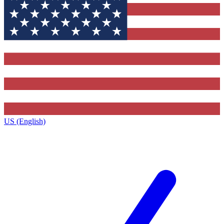
US (English)