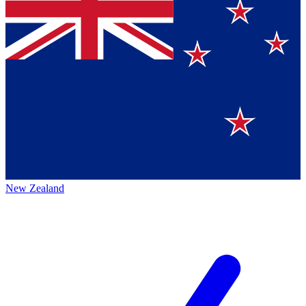
New Zealand