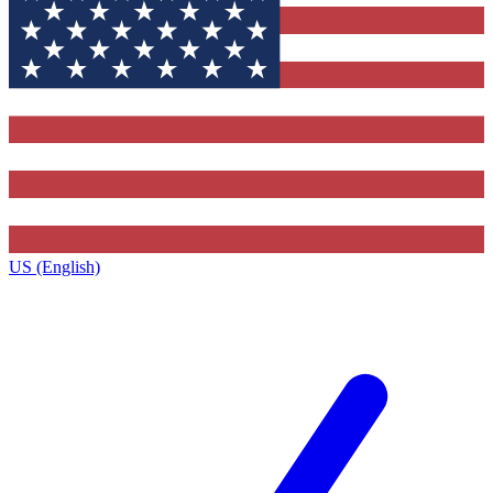
US (English)