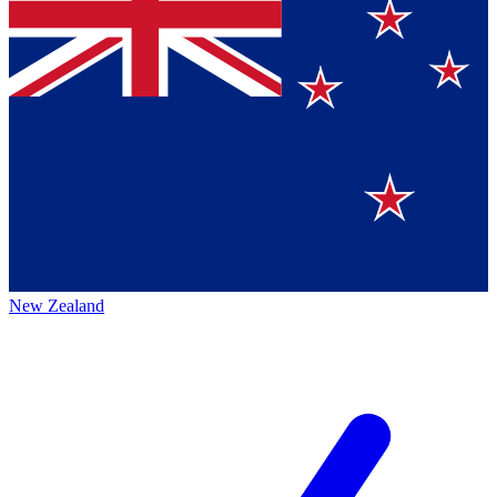
New Zealand