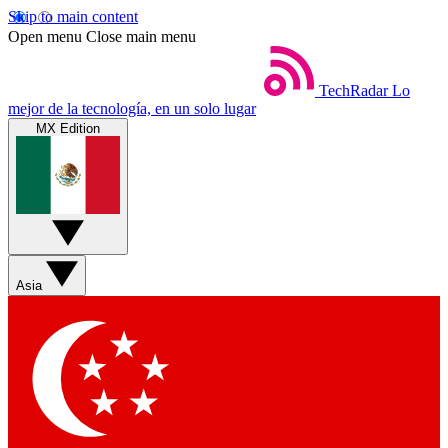
Skip to main content
Open menu
Close main menu
TechRadar
Lo
mejor de la tecnología, en un solo lugar
MX Edition
Asia