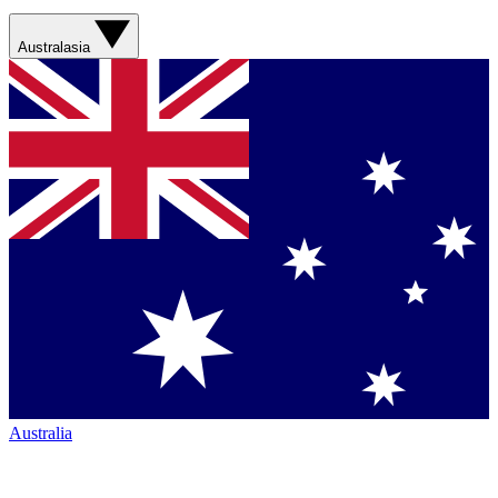
Australasia
Australia