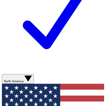
North America