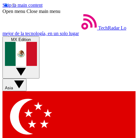
Skip to main content
Open menu
Close main menu
TechRadar
Lo
mejor de la tecnología, en un solo lugar
MX Edition
Asia