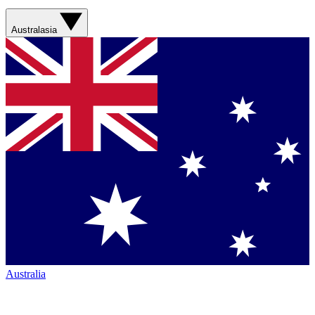
Australasia
Australia