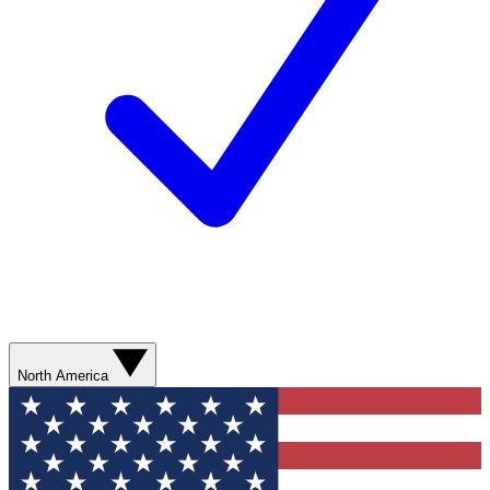
North America