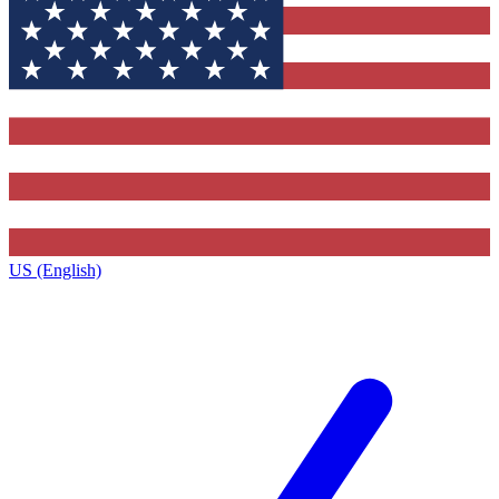
US (English)