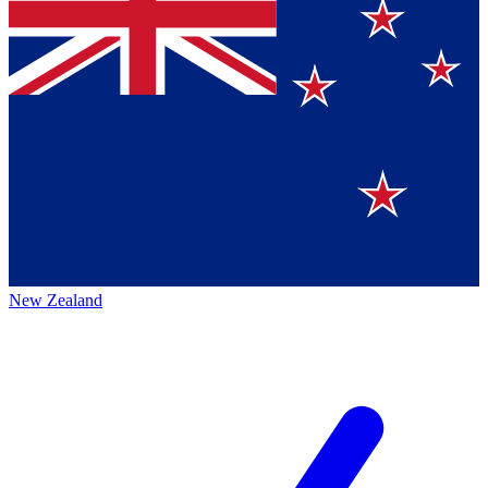
New Zealand