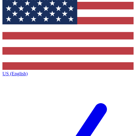
US (English)