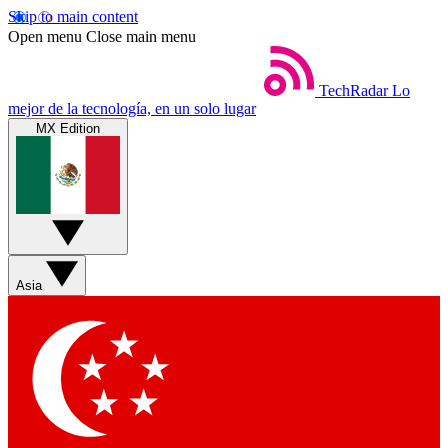
Skip to main content
Open menu
Close main menu
TechRadar
Lo
mejor de la tecnología, en un solo lugar
MX Edition
Asia