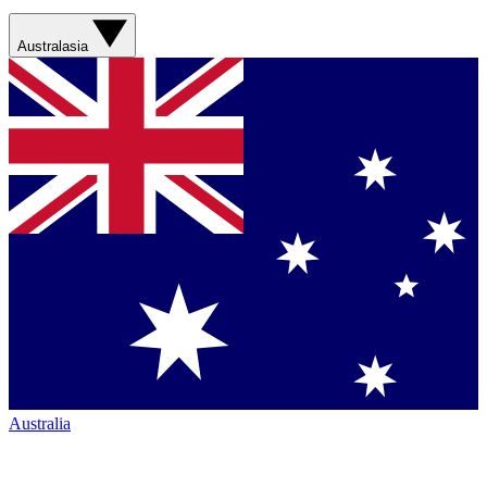
Australasia
Australia