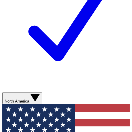
North America