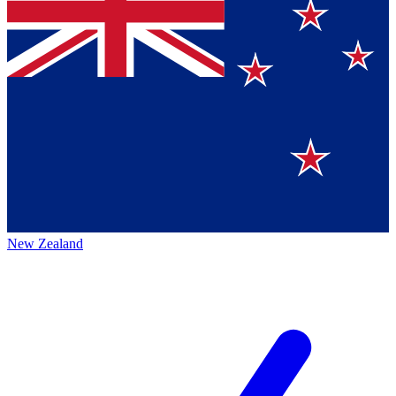
New Zealand