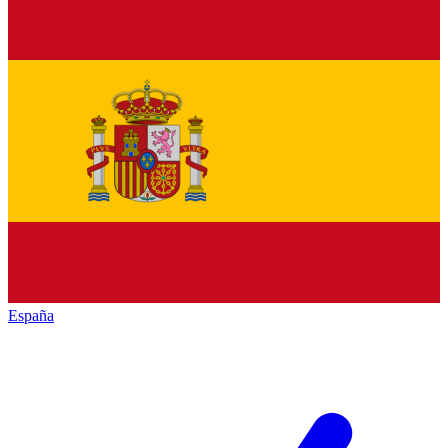
España