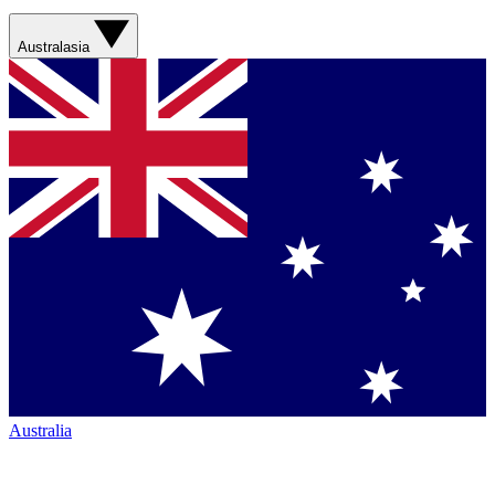
Australasia
Australia