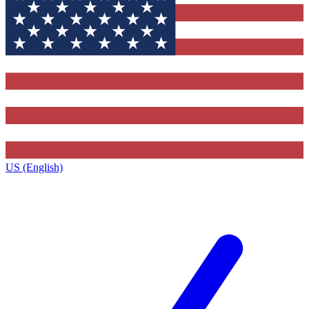
US (English)