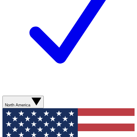
North America