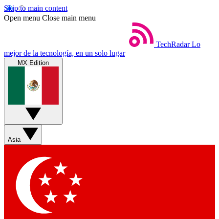
Skip to main content
Open menu
Close main menu
TechRadar
Lo
mejor de la tecnología, en un solo lugar
MX Edition
Asia