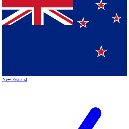
New Zealand