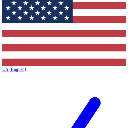
US (English)