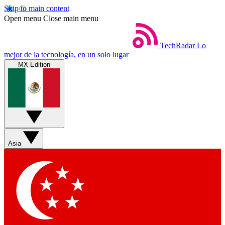
Skip to main content
Open menu
Close main menu
TechRadar
Lo
mejor de la tecnología, en un solo lugar
MX Edition
Asia