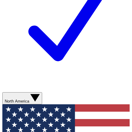
North America