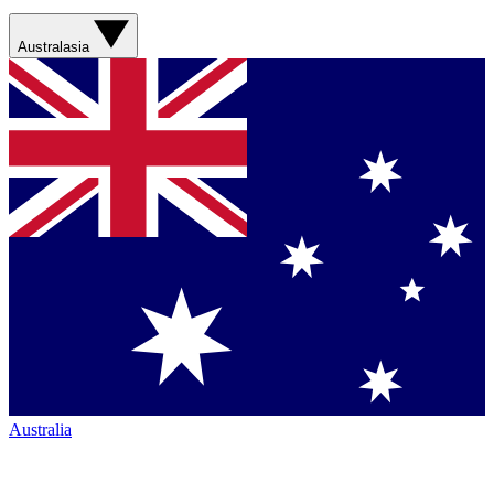
Australasia
Australia