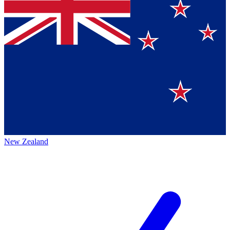
New Zealand