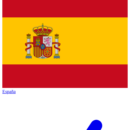
España