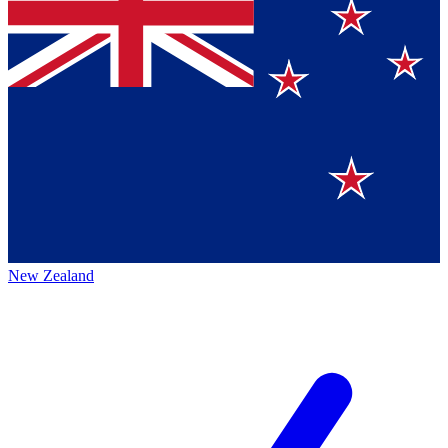
New Zealand