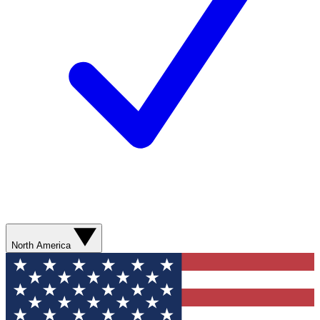
North America