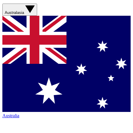
Australasia
Australia