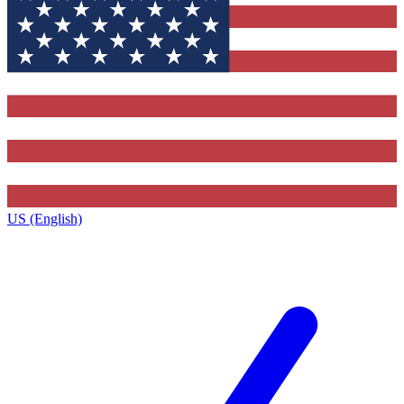
US (English)