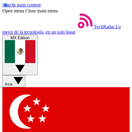
Skip to main content
Open menu
Close main menu
TechRadar
Lo
mejor de la tecnología, en un solo lugar
MX Edition
Asia