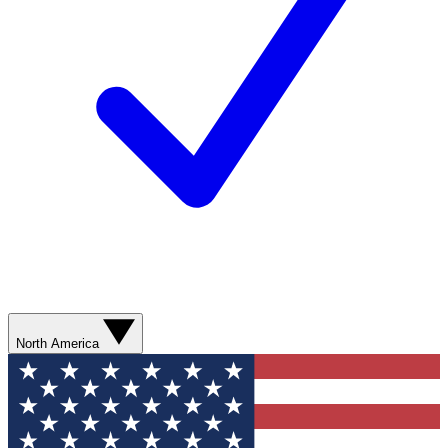
North America