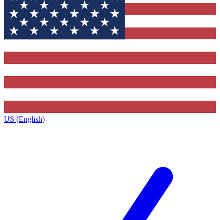
US (English)