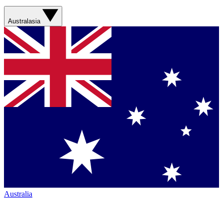
Australasia
Australia