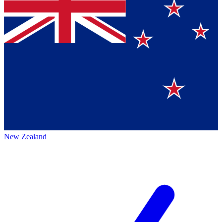
New Zealand