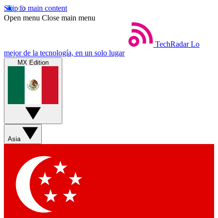
Skip to main content
Open menu
Close main menu
TechRadar
Lo
mejor de la tecnología, en un solo lugar
MX Edition
Asia