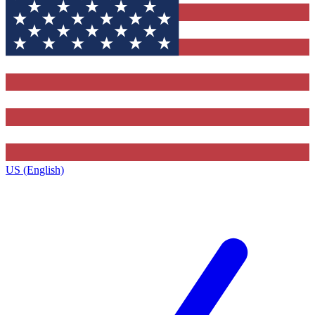
US (English)