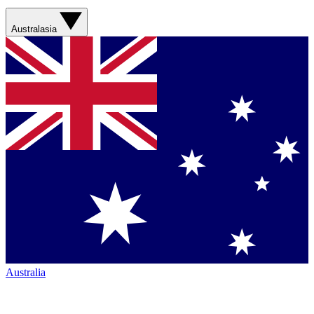
Australasia
Australia