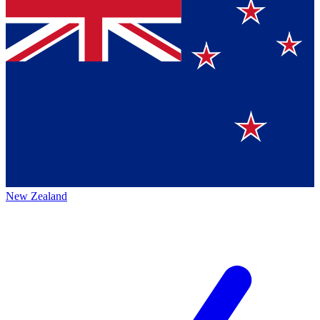
New Zealand