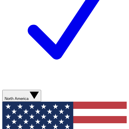
North America