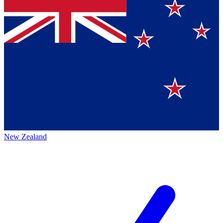
New Zealand