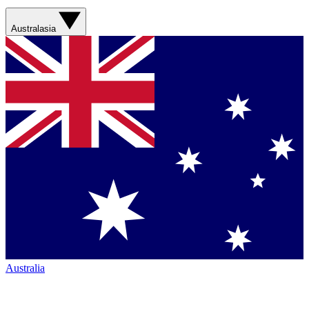
Australasia
Australia