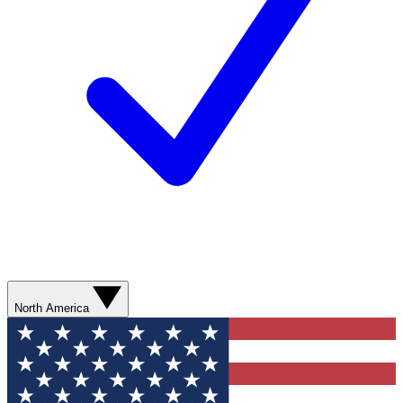
North America