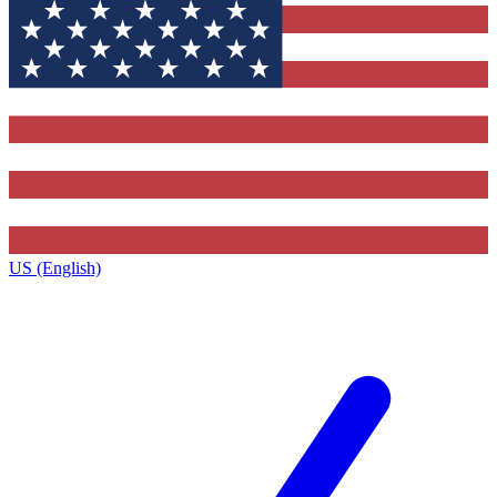
US (English)