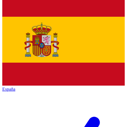
España