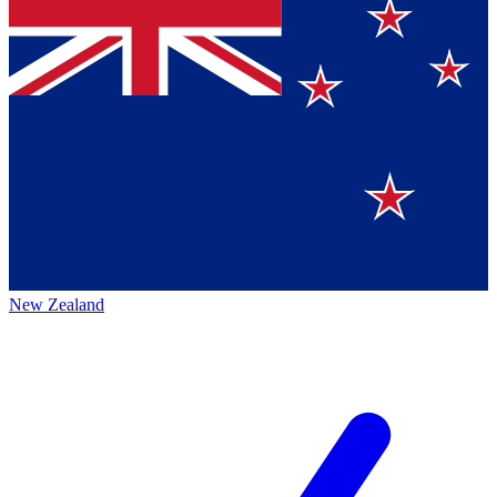
New Zealand