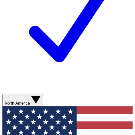
North America