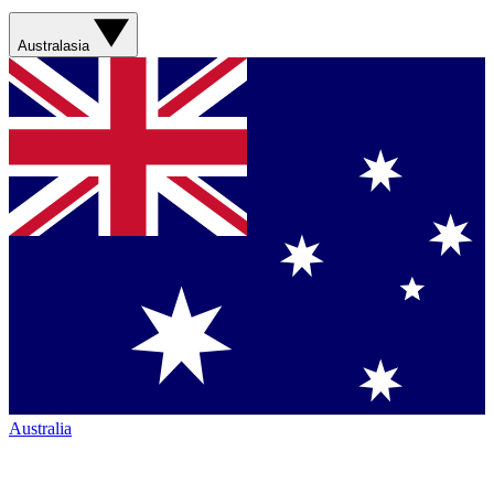
Australasia
Australia