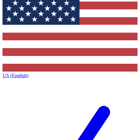
US (English)