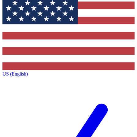
US (English)