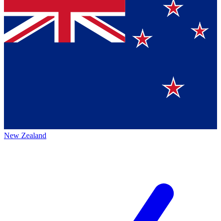
New Zealand