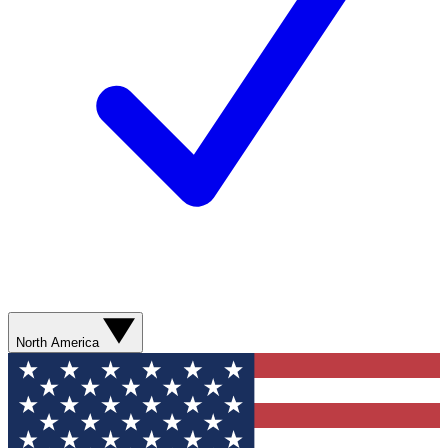
North America