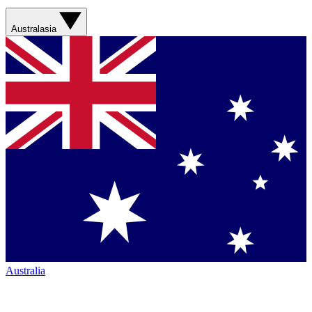
Australasia
Australia