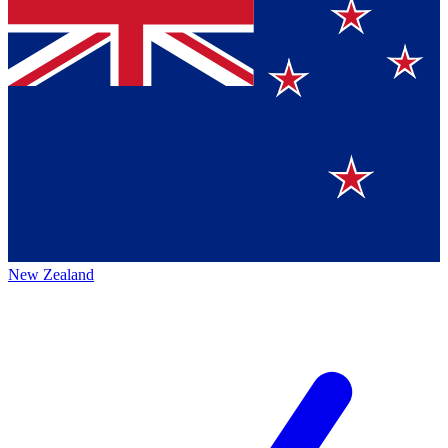
New Zealand