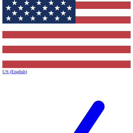
US (English)