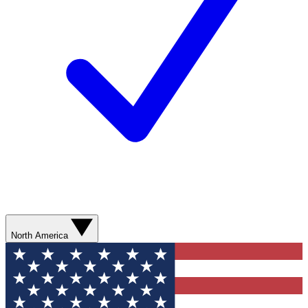
North America