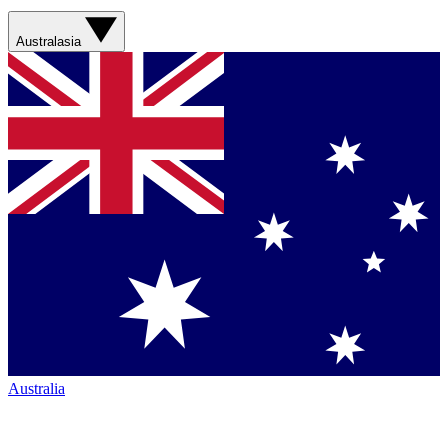
Australasia
Australia