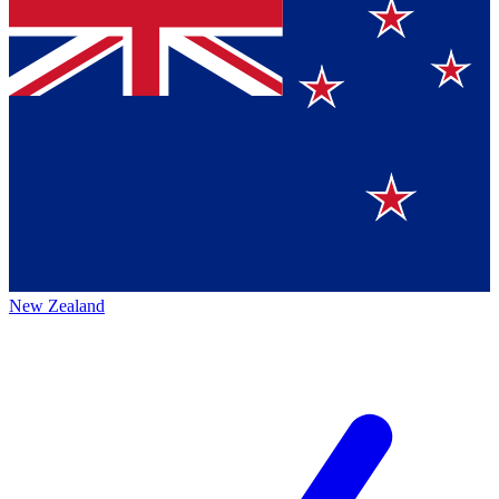
New Zealand