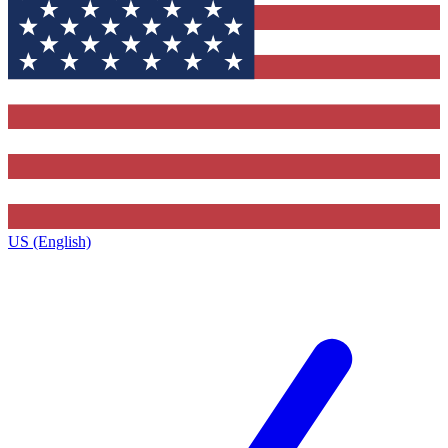
US (English)