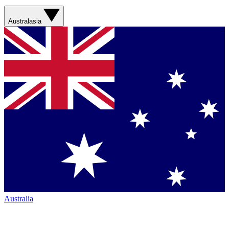
Australasia
Australia