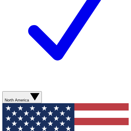
North America