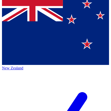
New Zealand