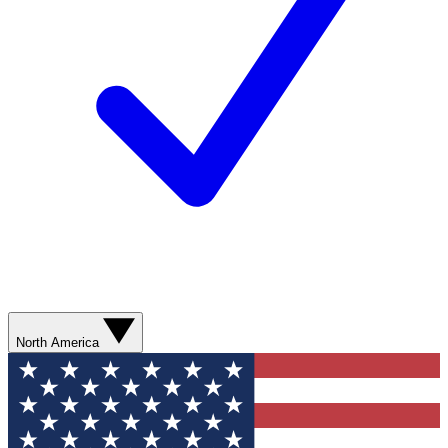
North America