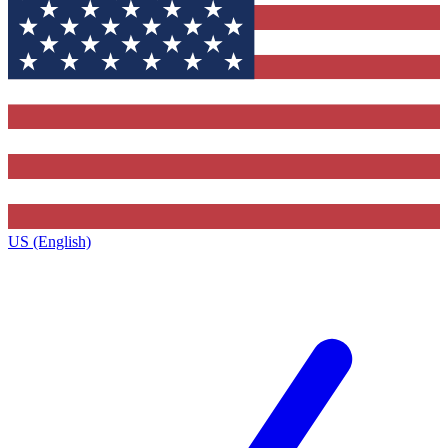
US (English)