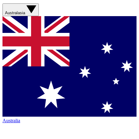
Australasia
Australia