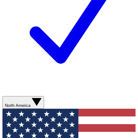
North America