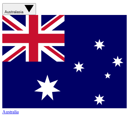
Australasia
Australia