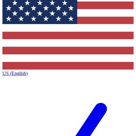
US (English)