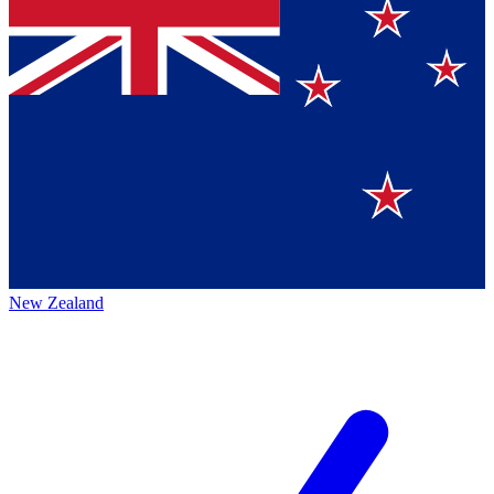
New Zealand