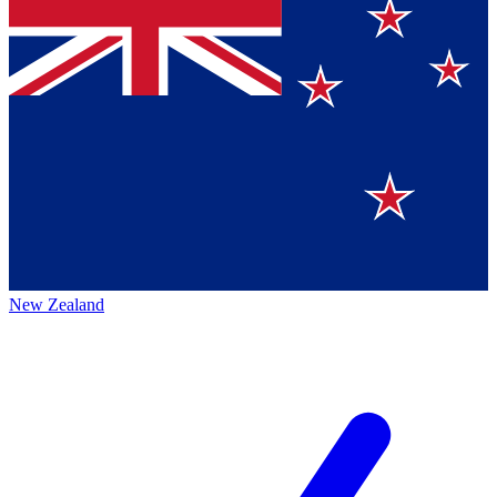
New Zealand