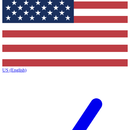
US (English)