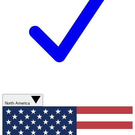
North America