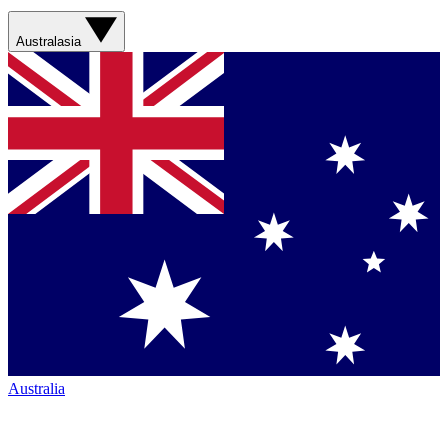
Australasia
Australia