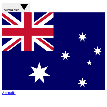
Australasia
Australia