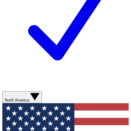
North America