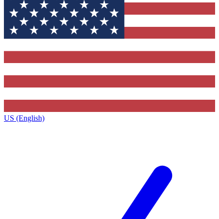
US (English)