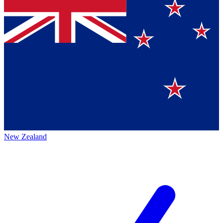
New Zealand