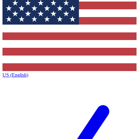
US (English)