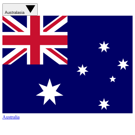
Australasia
Australia