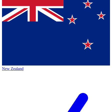
New Zealand