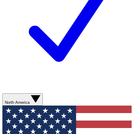
North America