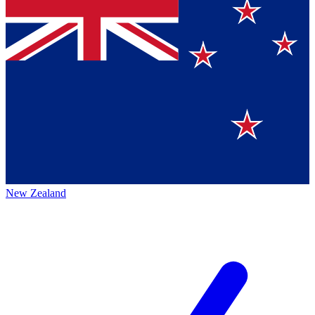
New Zealand