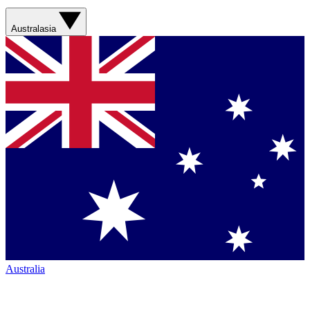
Australasia
Australia