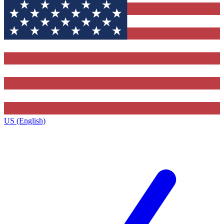
US (English)