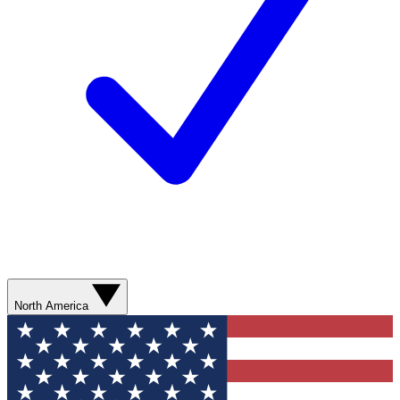
North America