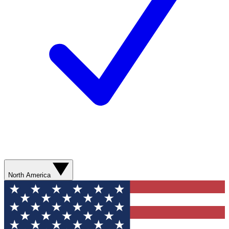
North America