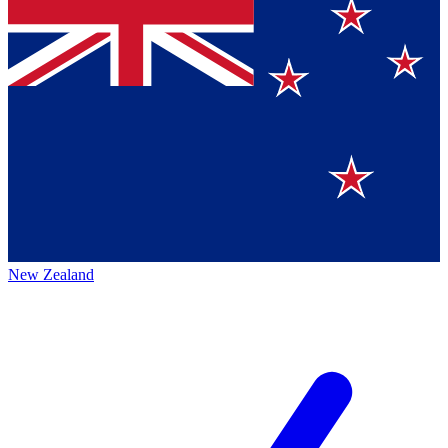
New Zealand