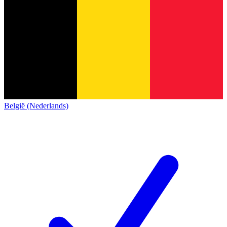
België (Nederlands)