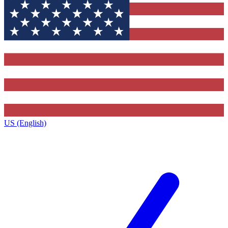
US (English)