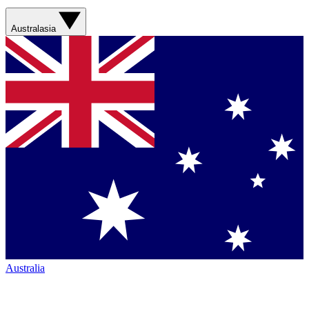
Australasia
Australia