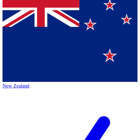
New Zealand