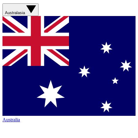
Australasia
Australia