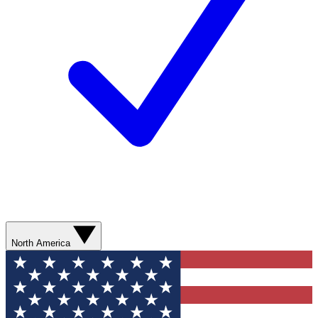
North America