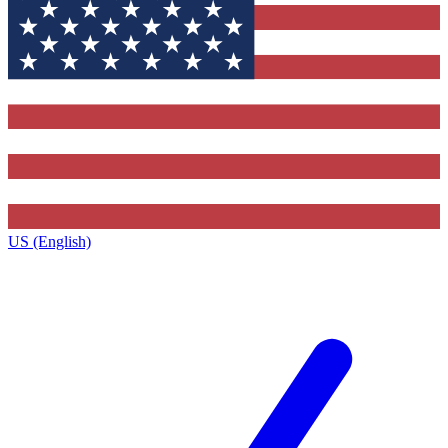
US (English)