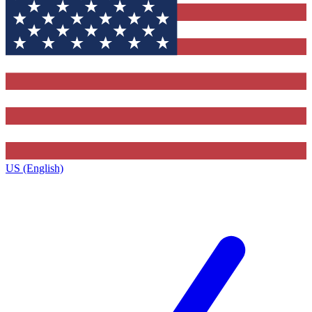
US (English)