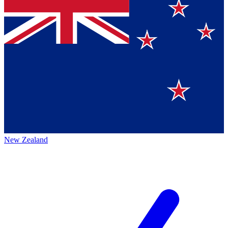
New Zealand