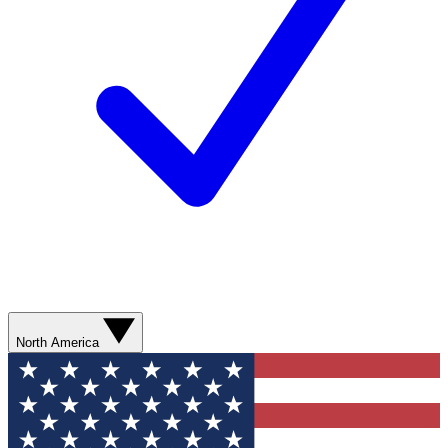
North America