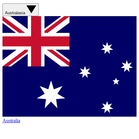
Australasia
Australia