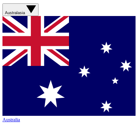
Australasia
Australia