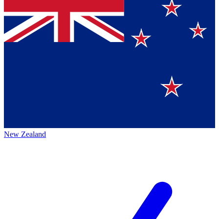
New Zealand