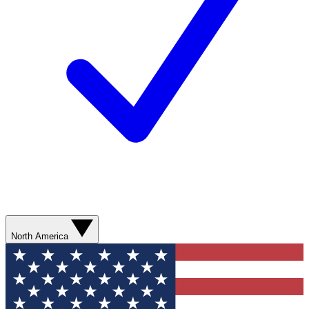
North America