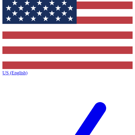
US (English)