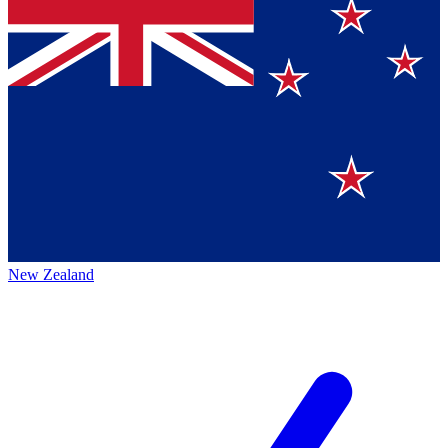
New Zealand