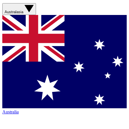
Australasia
Australia