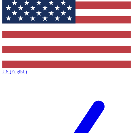
US (English)