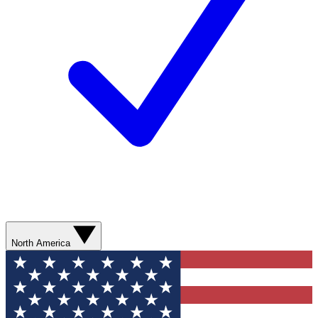
North America