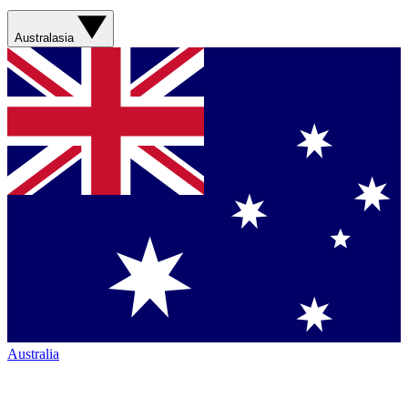
Australasia
Australia