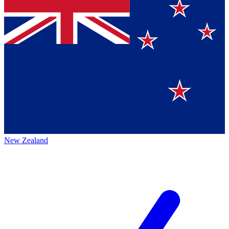
New Zealand