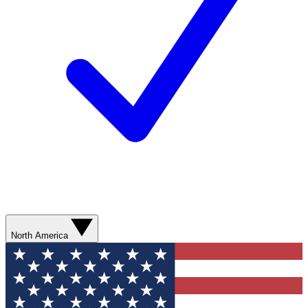
North America