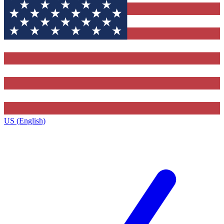
US (English)