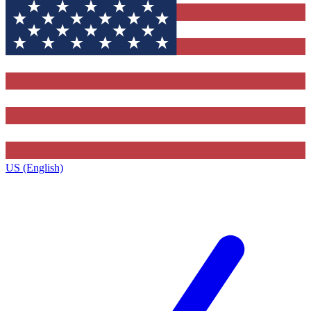
US (English)