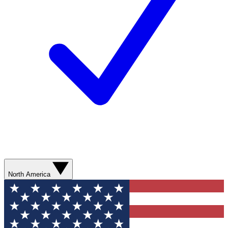
North America