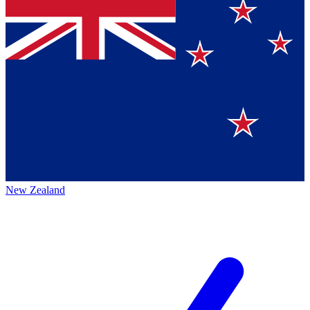
New Zealand