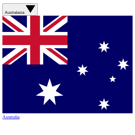
Australasia
Australia