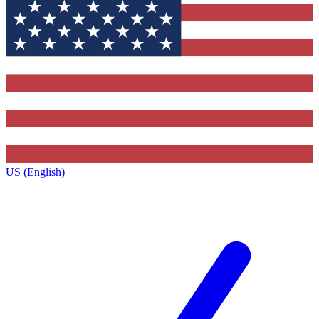
US (English)