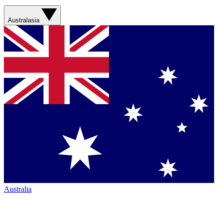
Australasia
Australia