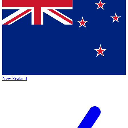
New Zealand