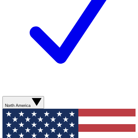
North America