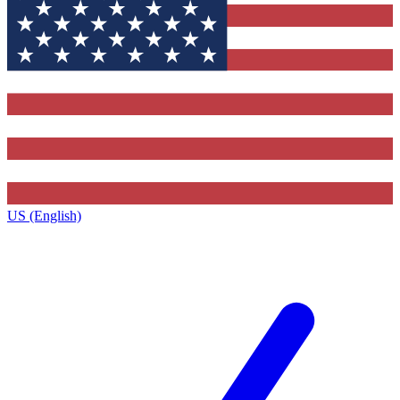
US (English)