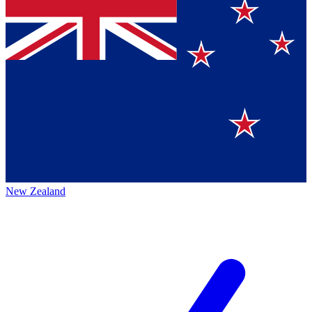
New Zealand