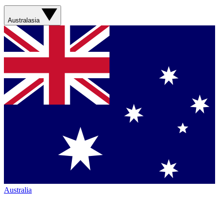
Australasia
Australia