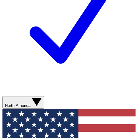
North America