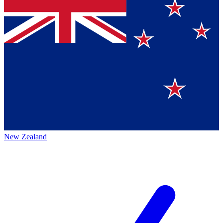
New Zealand