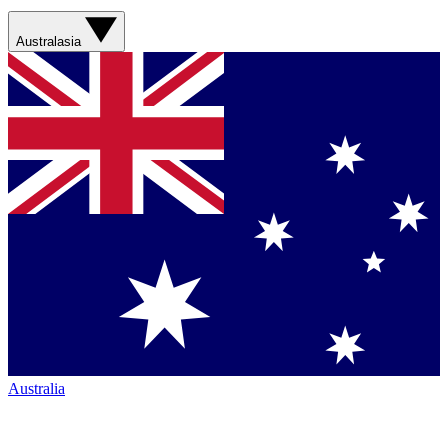
Australasia
Australia