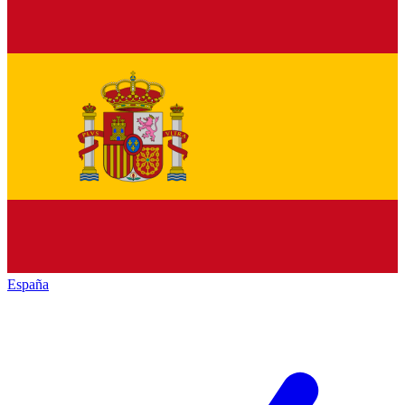
España