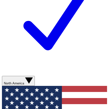
North America