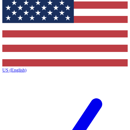
US (English)