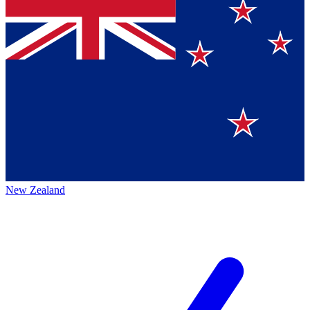
New Zealand