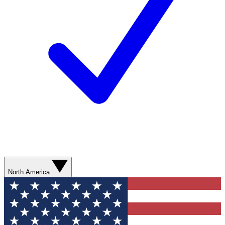
North America