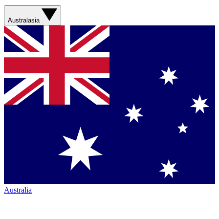
Australasia
Australia