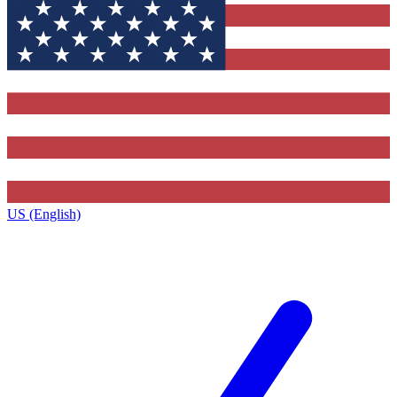
US (English)