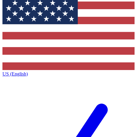
US (English)