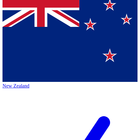
New Zealand