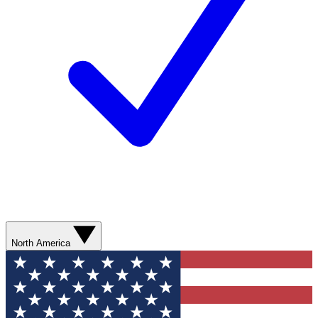
North America