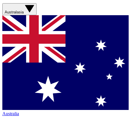
Australasia
Australia