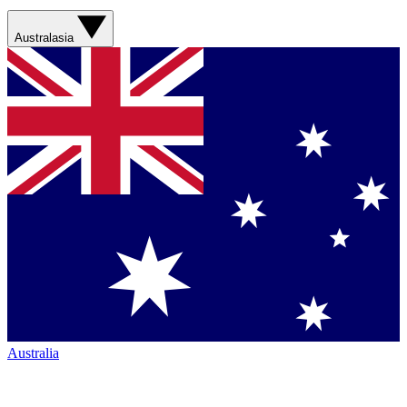
Australasia
Australia