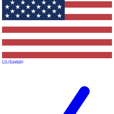
US (English)