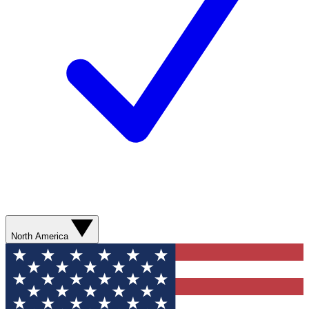
North America