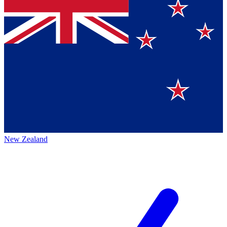
New Zealand