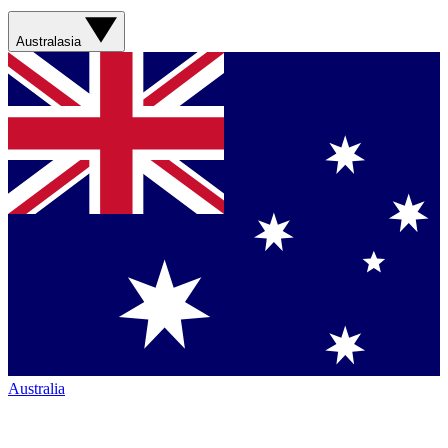
Australasia
Australia