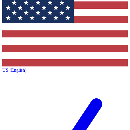
US (English)