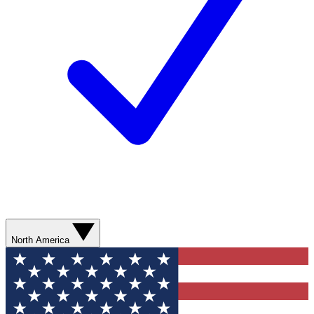
North America