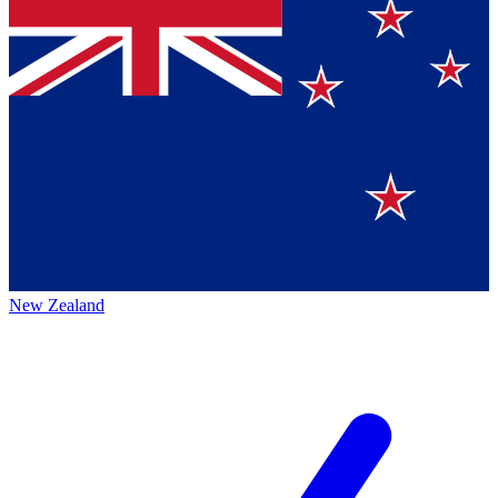
New Zealand