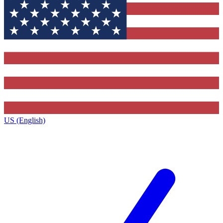
US (English)