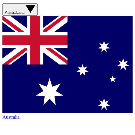
Australasia
Australia