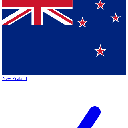
New Zealand