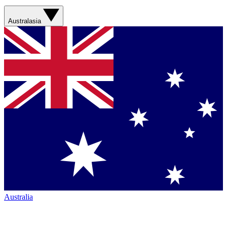
Australasia
Australia