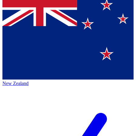
New Zealand