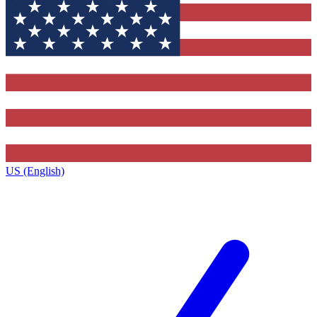
US (English)