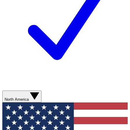
North America