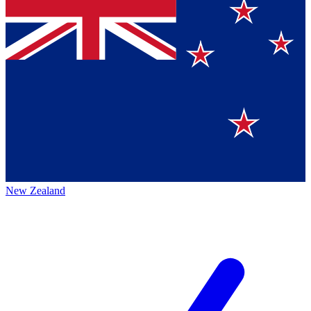
New Zealand