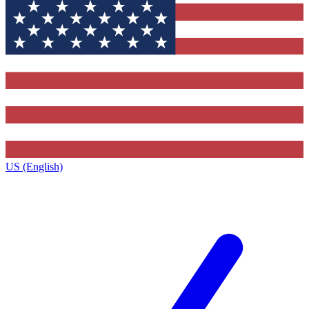
US (English)