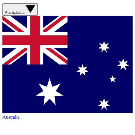
Australasia
Australia