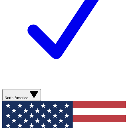
North America