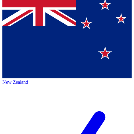
New Zealand