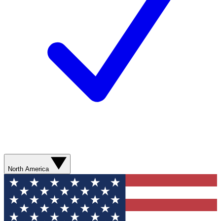
North America