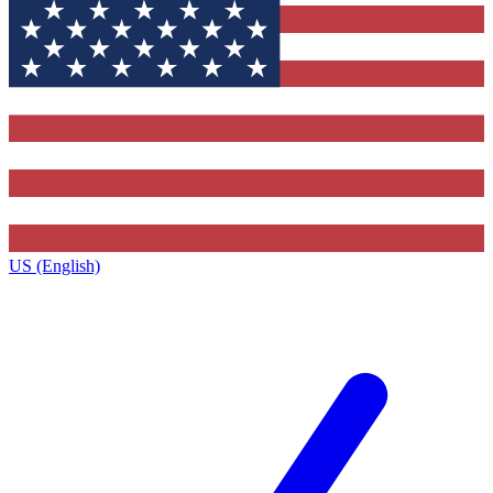
US (English)