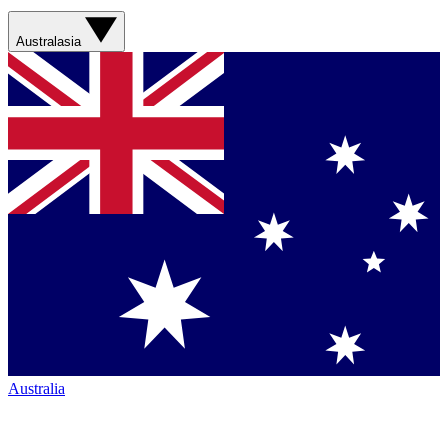
Australasia
Australia